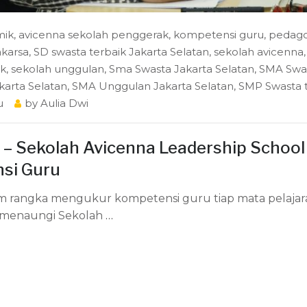
mik
,
avicenna sekolah penggerak
,
kompetensi guru
,
pedago
akarsa
,
SD swasta terbaik Jakarta Selatan
,
sekolah avicenna
,
ak
,
sekolah unggulan
,
Sma Swasta Jakarta Selatan
,
SMA Swa
karta Selatan
,
SMA Unggulan Jakarta Selatan
,
SMP Swasta t
u
by
Aulia Dwi
 – Sekolah Avicenna Leadership School
si Guru
am rangka mengukur kompetensi guru tiap mata pelajar
g menaungi Sekolah
…