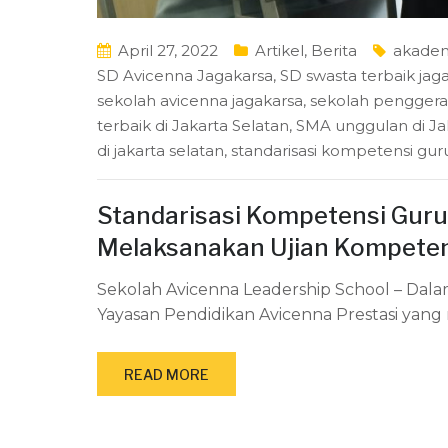
April 27, 2022
Artikel
,
Berita
akade
SD Avicenna Jagakarsa
,
SD swasta terbaik jag
sekolah avicenna jagakarsa
,
sekolah pengger
terbaik di Jakarta Selatan
,
SMA unggulan di Ja
di jakarta selatan
,
standarisasi kompetensi gur
Standarisasi Kompetensi Guru
Melaksanakan Ujian Kompeten
Sekolah Avicenna Leadership School – Dal
Yayasan Pendidikan Avicenna Prestasi yan
READ MORE