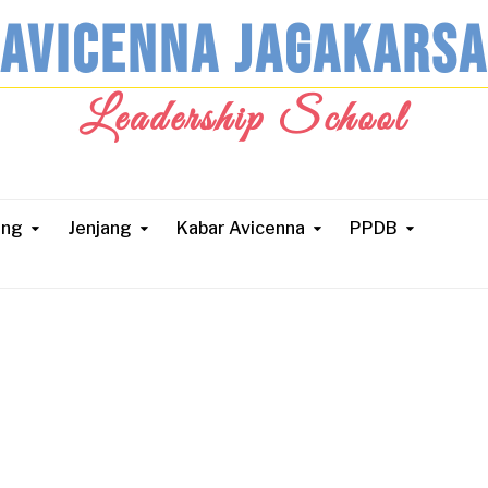
AVICENNA JAGAKARSA
Leadership School
ang
Jenjang
Kabar Avicenna
PPDB