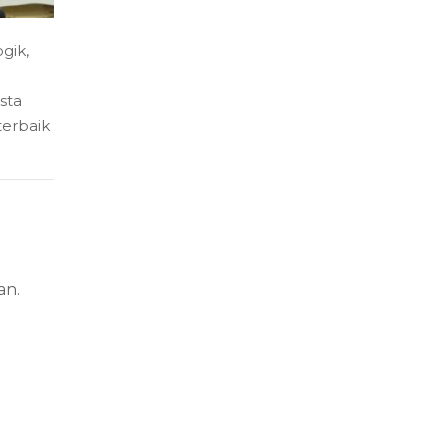
gik
,
sta
erbaik
an.