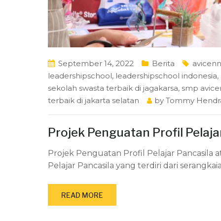
September 14, 2022
Berita
avicen
leadershipschool
,
leadershipschool indonesia
,
sekolah swasta terbaik di jagakarsa
,
smp avice
terbaik di jakarta selatan
by
Tommy Hendr
Projek Penguatan Profil Pelaj
Projek Penguatan Profil Pelajar Pancasila 
Pelajar Pancasila yang terdiri dari serangka
READ MORE