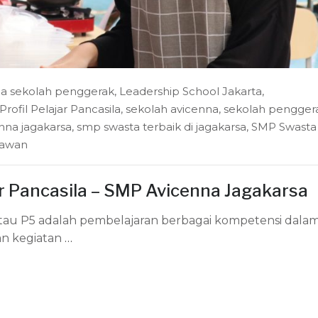
na sekolah penggerak
,
Leadership School Jakarta
,
Profil Pelajar Pancasila
,
sekolah avicenna
,
sekolah pengger
nna jagakarsa
,
smp swasta terbaik di jagakarsa
,
SMP Swasta
awan
ar Pancasila – SMP Avicenna Jagakarsa
atau P5 adalah pembelajaran berbagai kompetensi dalam
ian kegiatan
…