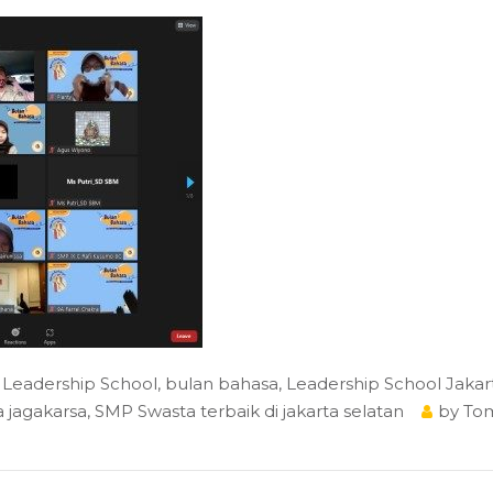
 Leadership School
,
bulan bahasa
,
Leadership School Jakar
 jagakarsa
,
SMP Swasta terbaik di jakarta selatan
by
To