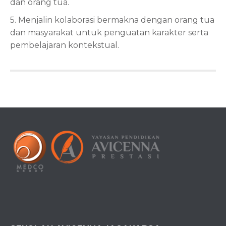
dan orang tua.
5. Menjalin kolaborasi bermakna dengan orang tua
dan masyarakat untuk penguatan karakter serta
pembelajaran kontekstual.