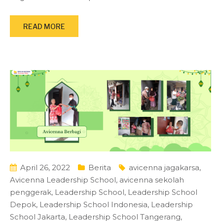
READ MORE
April 26, 2022
Berita
avicenna jagakarsa
,
Avicenna Leadership School
,
avicenna sekolah
penggerak
,
Leadership School
,
Leadership School
Depok
,
Leadership School Indonesia
,
Leadership
School Jakarta
,
Leadership School Tangerang
,