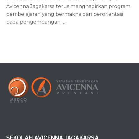
Avicenna Jagakarsa terus menghadirkan program
pembelajaran yang bermakna dan berorientasi
pada pengembangan
…
SEKOLAH AVICENNA JAGAKARSA