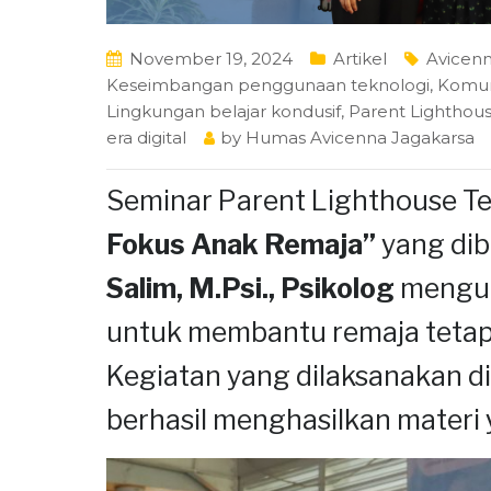
November 19, 2024
Artikel
Avicenn
Keseimbangan penggunaan teknologi
,
Komuni
Lingkungan belajar kondusif
,
Parent Lighthou
era digital
by
Humas Avicenna Jagakarsa
Seminar
Parent Lighthouse T
Fokus Anak Remaja”
yang di
Salim, M.Psi., Psikolog
mengup
untuk membantu remaja tetap 
Kegiatan yang dilaksanakan di
berhasil menghasilkan materi