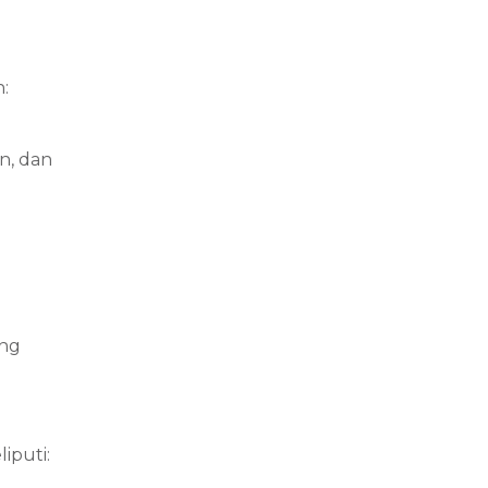
:
n, dan
ang
iputi: