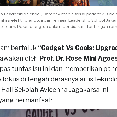
a Leadership School
,
Dampak media sosial pada fokus bela
kasi efektif orangtua dan remaja
,
Leadership School Jakar
se Team
,
Peran orangtua dalam pendidikan
,
Tantangan rema
eam
bertajuk
“Gadget Vs Goals: Upgra
bawakan oleh
Prof. Dr. Rose Mini Agoe
as tuntas isu ini dan memberikan pan
fokus di tengah derasnya arus teknolo
 Hall
Sekolah Avicenna Jagakarsa
ini
 yang bermanfaat: