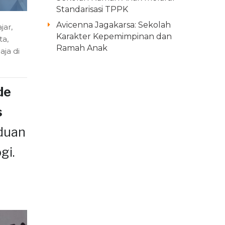
Standarisasi TPPK
Avicenna Jagakarsa: Sekolah
jar
,
Karakter Kepemimpinan dan
ta
,
Ramah Anak
ja di
de
s
duan
gi.