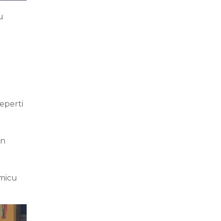
u
eperti
an
emicu