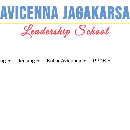
AVICENNA JAGAKARSA
Leadership School
ang
Jenjang
Kabar Avicenna
PPDB