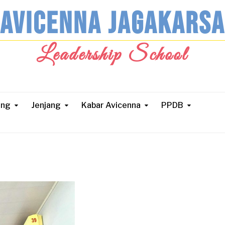
AVICENNA JAGAKARSA
Leadership School
ang
Jenjang
Kabar Avicenna
PPDB